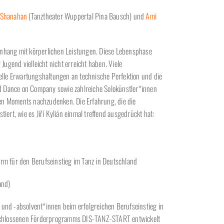
e Shanahan
(Tanztheater Wuppertal Pina Bausch) und
Ami
enhang mit körperlichen Leistungen. Diese Lebensphase
Jugend vielleicht nicht erreicht haben. Viele
nelle Erwartungshaltungen an technische Perfektion und die
d Dance on Company sowie zahlreiche Solokünstler*innen
den Moments nachzudenken. Die Erfahrung, die die
iert, wie es Jiří Kylián einmal treffend ausgedrückt hat:
orm für den Berufseinstieg im Tanz in Deutschland
and)
nd -absolvent*innen beim erfolgreichen Berufseinstieg in
eschlossenen Förderprogramms DIS-TANZ-START entwickelt