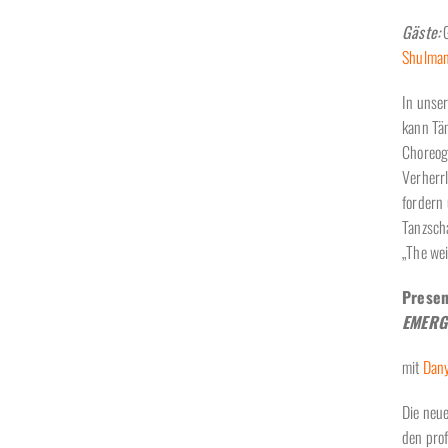
Gäste:
G
Shulma
In unser
kann Tän
Choreogr
Verherr
fordern
Tanzscha
„The wei
Presen
EMERG
mit
Dany
Die neu
den pro