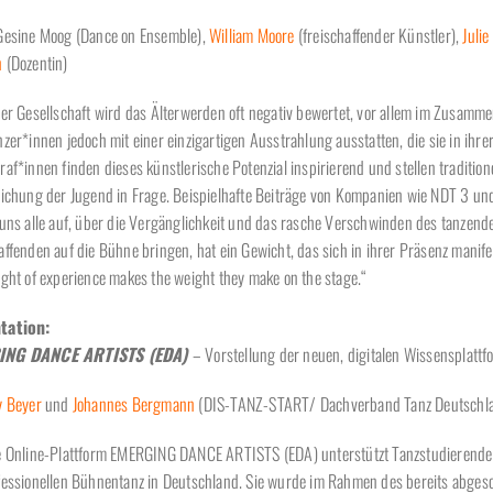
esine Moog (Dance on Ensemble),
William Moore
(freischaffender Künstler),
Juli
n
(Dozentin)
er Gesellschaft wird das Älterwerden oft negativ bewertet, vor allem im Zusamm
zer*innen jedoch mit einer einzigartigen Ausstrahlung ausstatten, die sie in ihrer 
af*innen finden dieses künstlerische Potenzial inspirierend und stellen traditio
lichung der Jugend in Frage. Beispielhafte Beiträge von Kompanien wie NDT 3 un
 uns alle auf, über die Vergänglichkeit und das rasche Verschwinden des tanzen
ffenden auf die Bühne bringen, hat ein Gewicht, das sich in ihrer Präsenz manifest
ght of experience makes the weight they make on the stage.“
tation:
ING DANCE ARTISTS (EDA)
– Vorstellung der neuen, digitalen Wissensplattf
 Beyer
und
Johannes Bergmann
(DIS-TANZ-START/ Dachverband Tanz Deutschl
e Online-Plattform EMERGING DANCE ARTISTS (EDA) unterstützt Tanzstudierende u
fessionellen Bühnentanz in Deutschland. Sie wurde im Rahmen des bereits abg