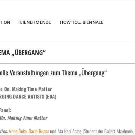
TION
TEILNEHMENDE
HOW TO… BIENNALE
HEMA „ÜBERGANG“
Home
/
Veranstaltung
/
Symposium
/
Pa
lelle Veranstaltungen zum Thema „Übergang“
ce On. Making Time Matter
RGING DANCE ARTISTS (EDA)
Panel:
On. Making Time Matter
ion:
Anna Beke
,
David Russo
und Ata Naci Actaş (Student der Ballett-Akademie