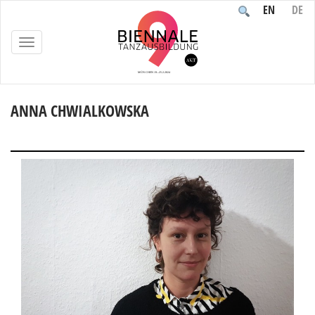
EN
DE
TOGGLE
NAVIGATION
ANNA CHWIALKOWSKA
Home
/
Teilnehmende
/
Personen
/
Anna Chwialkowska