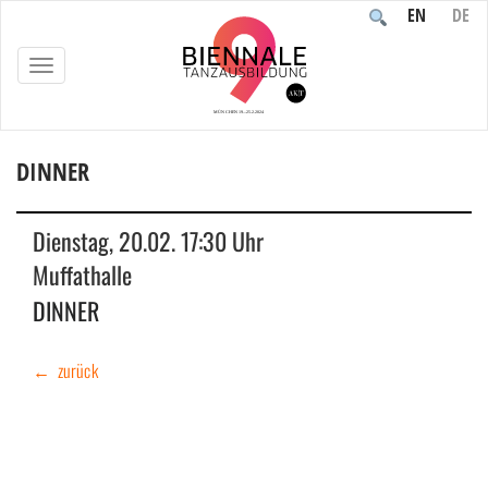
EN
DE
TOGGLE
NAVIGATION
DINNER
Home
/
Veranstaltung
/
DINNER
Dienstag, 20.02. 17:30 Uhr
Muffathalle
DINNER
← zurück