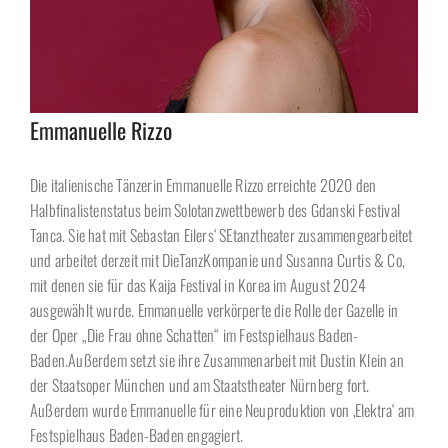
Emmanuelle Rizzo
Die italienische Tänzerin Emmanuelle Rizzo erreichte 2020 den
Halbfinalistenstatus beim Solotanzwettbewerb des Gdanski Festival
Tanca. Sie hat mit Sebastan Eilers‘ SEtanztheater zusammengearbeitet
und arbeitet derzeit mit DieTanzKompanie und Susanna Curtis & Co,
mit denen sie für das Kaija Festival in Korea im August 2024
ausgewählt wurde. Emmanuelle verkörperte die Rolle der Gazelle in
der Oper „Die Frau ohne Schatten“ im Festspielhaus Baden-
Baden.Außerdem setzt sie ihre Zusammenarbeit mit Dustin Klein an
der Staatsoper München und am Staatstheater Nürnberg fort.
Außerdem wurde Emmanuelle für eine Neuproduktion von ‚Elektra‘ am
Festspielhaus Baden-Baden engagiert.