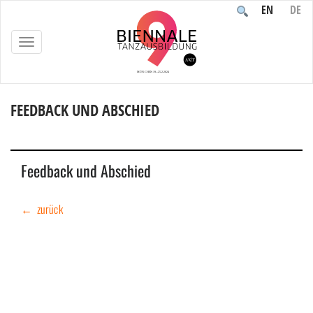
EN
DE
TOGGLE
NAVIGATION
FEEDBACK UND ABSCHIED
Home
/
Veranstaltung
/
Reflektion
/
Feedback und Abschied
Feedback und Abschied
← zurück