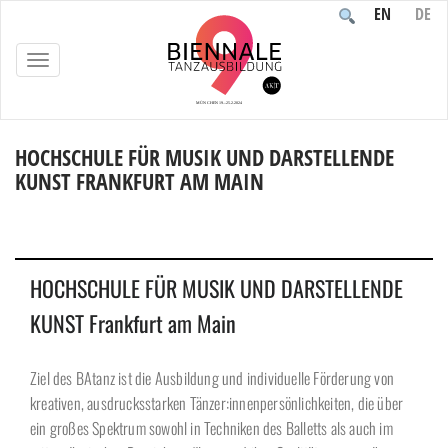
EN
DE
TOGGLE
NAVIGATION
HOCHSCHULE FÜR MUSIK UND DARSTELLENDE
KUNST FRANKFURT AM MAIN
Home
/
Teilnehmende
/
Institutionen
/
HOCHSCHULE FÜR MUSIK UND DARSTELLENDE KUNST
Frankfurt am Main
HOCHSCHULE FÜR MUSIK UND DARSTELLENDE
KUNST Frankfurt am Main
Ziel des BAtanz ist die Ausbildung und individuelle Förderung von
kreativen, ausdrucksstarken Tänzer:innenpersönlichkeiten, die über
ein großes Spektrum sowohl in Techniken des Balletts als auch im