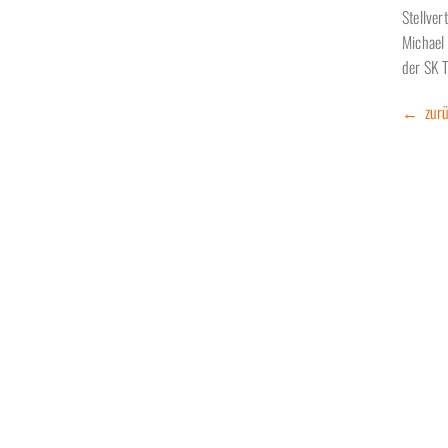
Stellver
Michael
der SK 
← zurü