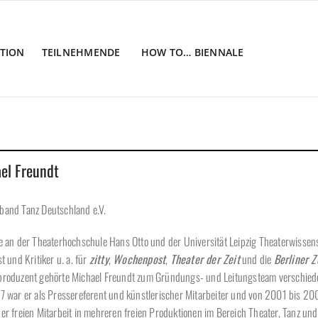
TION
TEILNEHMENDE
HOW TO… BIENNALE
Home
el Freundt
band Tanz Deutschland e.V.
e an der Theaterhochschule Hans Otto und der Universität Leipzig Theaterwissens
st und Kritiker u. a. für
zitty
,
Wochenpost
,
Theater der Zeit
und die
Berliner Z
produzent gehörte Michael Freundt zum Gründungs- und Leitungsteam verschiedene
7 war er als Pressereferent und künstlerischer Mitarbeiter und von 2001 bis 200
er freien Mitarbeit in mehreren freien Produktionen im Bereich Theater, Tanz u