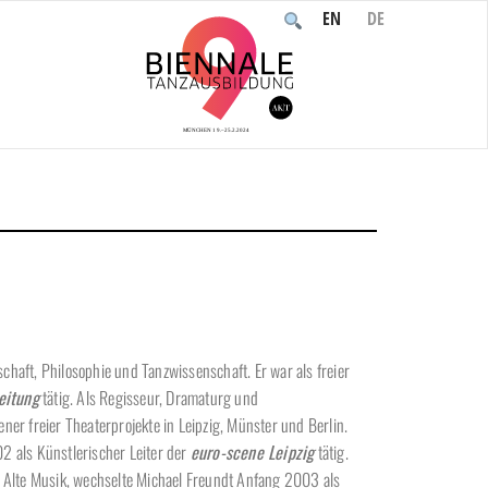
EN
DE
/
Teilnehmende
/
Personen
/
Michael Freundt
chaft, Philosophie und Tanzwissenschaft. Er war als freier
eitung
tätig. Als Regisseur, Dramaturg und
r freier Theaterprojekte in Leipzig, Münster und Berlin.
2 als Künstlerischer Leiter der
euro-scene Leipzig
tätig.
nd Alte Musik, wechselte Michael Freundt Anfang 2003 als