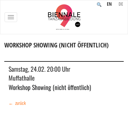
EN
DE
TOGGLE
NAVIGATION
WORKSHOP SHOWING (NICHT ÖFFENTLICH)
Home
/
Veranstaltung
/
Aufführung
/
Workshop Showing (nicht öffentlich)
Samstag, 24.02. 20:00 Uhr
Muffathalle
Workshop Showing (nicht öffentlich)
← zurück